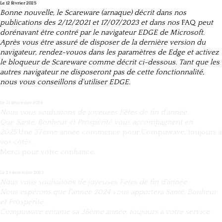
Le 12 février 2025
Bonne nouvelle, le Scareware (arnaque) décrit dans nos
publications des 2/12/2021 et 17/07/2023 et dans nos
FAQ
peut
dorénavant être contré par le navigateur EDGE de Microsoft.
Après vous être assuré de disposer de la dernière version du
navigateur, rendez-vouos dans les paramètres de Edge et activez
le bloqueur de Scareware comme décrit ci-dessous. Tant que les
autres navigateur ne disposeront pas de cette fonctionnalité,
nous vous conseillons d'utiliser EDGE.
Le 21 décembre 2024
Nous vous souhaitons de joyeuses Fêtes de fin d'année.
Que Santé, Bonheur et Prospérité vous accompagnent en
2025.
Une 37ème année commence pour Compuwave, toujours à
vos côtés.
Merci pour votre confiance.
Le 24 décembre 2023
Nous vous souhaitons de joyeuses Fêtes de fin d'année.
Nous espérons que l'année 2024 vous apportera Santé, Bonheur
et Prospérité.
Compuwave entame sa 36ème année, toujours à votre service.