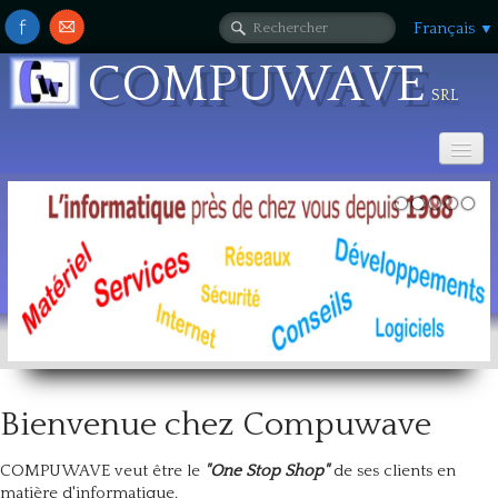
Français
▼
COMPUWAVE
srl
Accueil
A propos de Nous...
Contact
Support
▼
Bienvenue chez Compuwave
COMPUWAVE veut être le
"One Stop Shop"
de ses clients en
matière d'informatique.